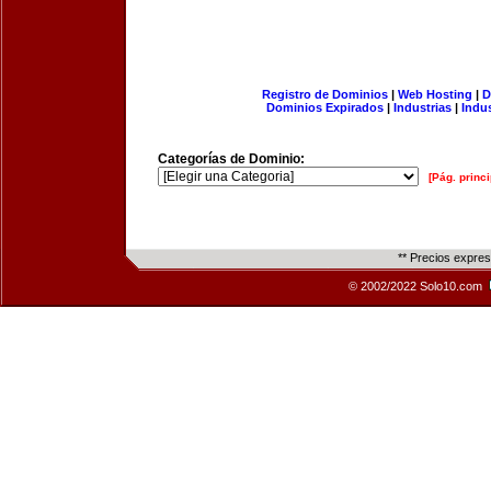
Registro de Dominios
|
Web Hosting
|
D
Dominios Expirados
|
Industrias
|
Indu
Categorías de Dominio:
[Pág. princi
** Precios expre
© 2002/2022 Solo10.com