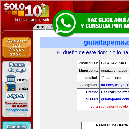
guiaitapema.
El dueño de este dominio lo ha
Mayusculas:
GUIAITAPEMA.C
Minusculas:
guiaitapema.com
Longitud:
11 caracteres
Categorias:
InformÃ¡tica y C
Precio:
Realizar una ofer
Visitar!
guiaitapema.co
Serán consideradas ofer
Realizar una Oferta