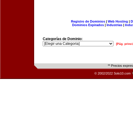
Registro de Dominios
|
Web Hosting
|
D
Dominios Expirados
|
Industrias
|
Indu
Categorías de Dominio:
[Pág. princi
** Precios expre
© 2002/2022 Solo10.com