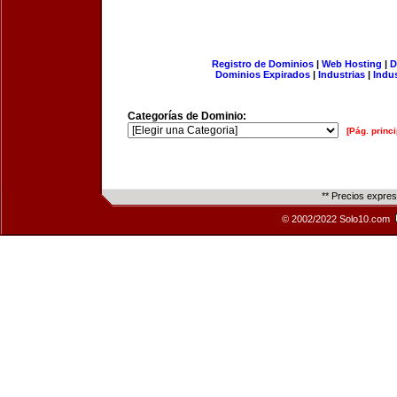
Registro de Dominios
|
Web Hosting
|
D
Dominios Expirados
|
Industrias
|
Indu
Categorías de Dominio:
[Pág. princi
** Precios expre
© 2002/2022 Solo10.com