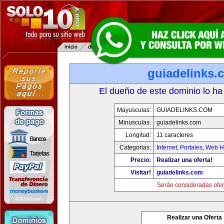
guiadelinks.
El dueño de este dominio lo ha
Mayusculas:
GUIADELINKS.COM
Minusculas:
guiadelinks.com
Longitud:
11 caracteres
Categorias:
Internet
,
Portales
,
Web Ho
Precio:
Realizar una oferta!
Visitar!
guiadelinks.com
Serán consideradas ofer
Realizar una Oferta