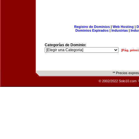
Registro de Dominios
|
Web Hosting
|
D
Dominios Expirados
|
Industrias
|
Indu
Categorías de Dominio:
[Pág. princi
** Precios expre
© 2002/2022 Solo10.com