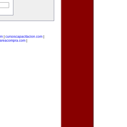
om
|
cursoscapacitacion.com
|
areacompra.com
|