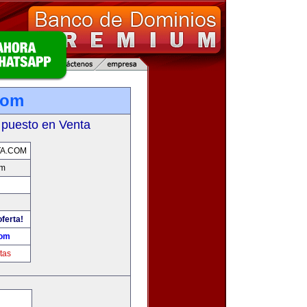
com
 puesto en Venta
TA.COM
om
oferta!
com
tas