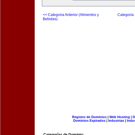
<< Categoria Anterior (Alimentos y
Categoria 
Bebidas)
Registro de Dominios
|
Web Hosting
|
D
Dominios Expirados
|
Industrias
|
Indu
Categorías de Dominio: