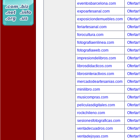
eventosbarcelona.com
Ofertar
expoartesanal.com
Ofertar
exposiciondemuebles.com
Ofertar
feriartesanal.com
Ofertar
forocultura.com
Ofertar
fotografiaenlinea.com
Ofertar
fotografiaweb.com
Ofertar
impresiondelibros.com
Ofertar
librosdidacticos.com
Ofertar
librosinteractivos.com
Ofertar
mercadodeartesanias.com
Ofertar
minilibro.com
Ofertar
musicompras.com
Ofertar
peliculasdigitales.com
Ofertar
rockchileno.com
Ofertar
sesionesfotograficas.com
Ofertar
ventadecuadros.com
Ofertar
ventadejoyas.com
Ofertar